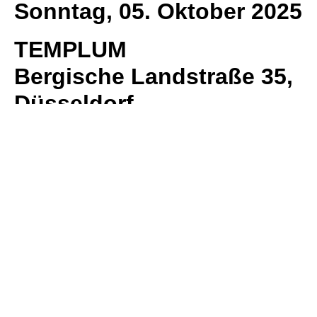
Sonntag, 05. Oktober 2025
TEMPLUM
Bergische Landstraße 35,
Düsseldorf
Theatertext, Dramaturgie –
Georg
Beck
Regie, Bühne, Kostüme –
Violetta von
der Heydt
15:30 Uhr
Lyrik-Salon