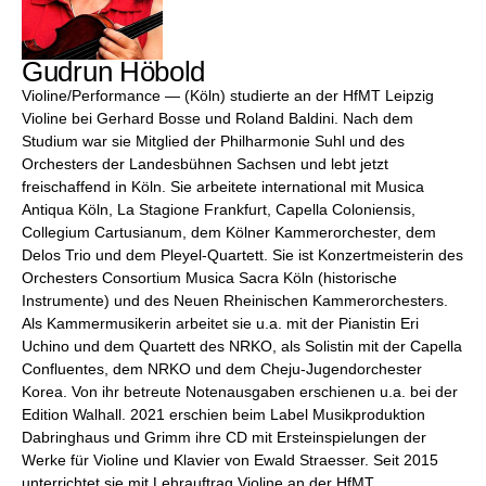
Gudrun Höbold
Violine/Performance — (Köln) studierte an der HfMT Leipzig
Violine bei Gerhard Bosse und Roland Baldini. Nach dem
Studium war sie Mitglied der Philharmonie Suhl und des
Orchesters der Landesbühnen Sachsen und lebt jetzt
freischaffend in Köln. Sie arbeitete international mit Musica
Antiqua Köln, La Stagione Frankfurt, Capella Coloniensis,
Collegium Cartusianum, dem Kölner Kammerorchester, dem
Delos Trio und dem Pleyel-Quartett. Sie ist Konzertmeisterin des
Orchesters Consortium Musica Sacra Köln (historische
Instrumente) und des Neuen Rheinischen Kammerorchesters.
Als Kammermusikerin arbeitet sie u.a. mit der Pianistin Eri
Uchino und dem Quartett des NRKO, als Solistin mit der Capella
Confluentes, dem NRKO und dem Cheju-Jugendorchester
Korea. Von ihr betreute Notenausgaben erschienen u.a. bei der
Edition Walhall. 2021 erschien beim Label Musikproduktion
Dabringhaus und Grimm ihre CD mit Ersteinspielungen der
Werke für Violine und Klavier von Ewald Straesser. Seit 2015
unterrichtet sie mit Lehrauftrag Violine an der HfMT