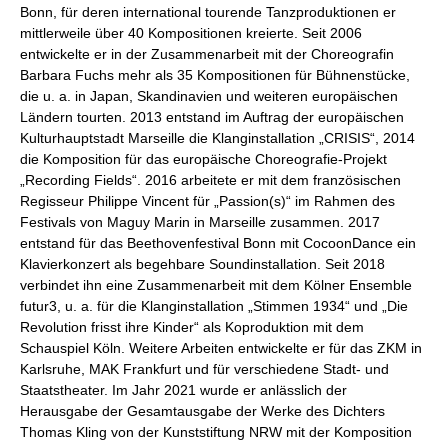
Bonn, für deren international tourende Tanzproduktionen er
mittlerweile über 40 Kompositionen kreierte. Seit 2006
entwickelte er in der Zusammenarbeit mit der Choreografin
Barbara Fuchs mehr als 35 Kompositionen für Bühnenstücke,
die u. a. in Japan, Skandinavien und weiteren europäischen
Ländern tourten. 2013 entstand im Auftrag der europäischen
Kulturhauptstadt Marseille die Klanginstallation „CRISIS“, 2014
die Komposition für das europäische Choreografie-Projekt
„Recording Fields“. 2016 arbeitete er mit dem französischen
Regisseur Philippe Vincent für „Passion(s)“ im Rahmen des
Festivals von Maguy Marin in Marseille zusammen. 2017
entstand für das Beethovenfestival Bonn mit CocoonDance ein
Klavierkonzert als begehbare Soundinstallation. Seit 2018
verbindet ihn eine Zusammenarbeit mit dem Kölner Ensemble
futur3, u. a. für die Klanginstallation „Stimmen 1934“ und „Die
Revolution frisst ihre Kinder“ als Koproduktion mit dem
Schauspiel Köln. Weitere Arbeiten entwickelte er für das ZKM in
Karlsruhe, MAK Frankfurt und für verschiedene Stadt- und
Staatstheater. Im Jahr 2021 wurde er anlässlich der
Herausgabe der Gesamtausgabe der Werke des Dichters
Thomas Kling von der Kunststiftung NRW mit der Komposition